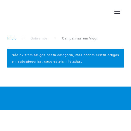
Início
Sobre nós
Campanhas em Vigor
Não existem artigos nesta categoria, mas podem existir artigos
em subcategorias, caso estejam listadas.